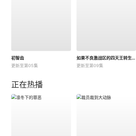
初智齿
如果不良激战区的四天王转生成了偶像团体？
更新至第05集
更新至第09集
正在热播