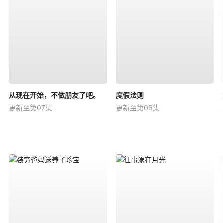
从现在开始，不做朋友了吧。
度假法则
更新至第07集
更新至第06集