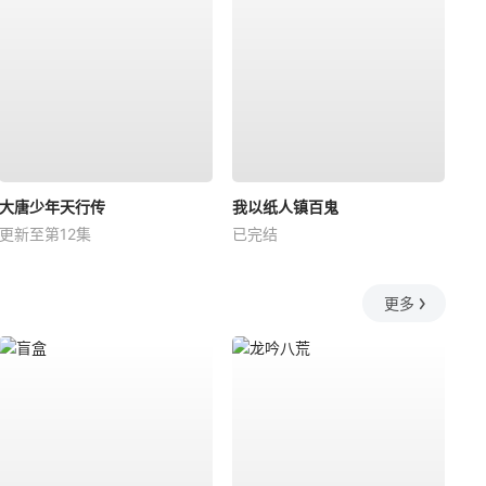
大唐少年天行传
我以纸人镇百鬼
更新至第12集
已完结
更多