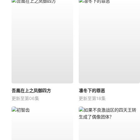
吾凰在上之凤御四方
凛冬下的罪恶
更新至第06集
更新至第18集