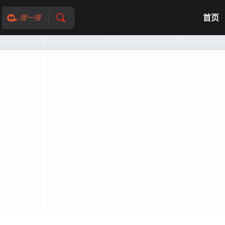
首页
搜一搜