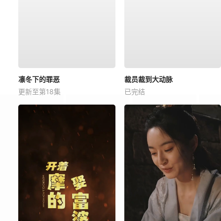
凛冬下的罪恶
裁员裁到大动脉
更新至第18集
已完结