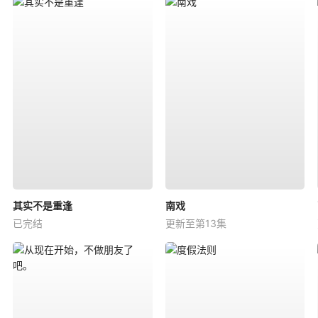
其实不是重逢
南戏
已完结
更新至第13集