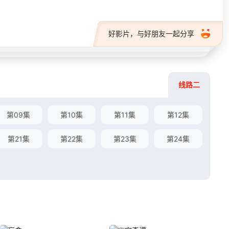
好影片，与好朋友一起分享
线路二
第09集
第10集
第11集
第12集
第21集
第22集
第23集
第24集