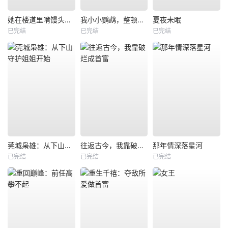
她在楼道里啃馒头，我不忍了
我小小鹦鹉，整顿职场一把好手
夏夜未眠
已完结
已完结
已完结
莞城枭雄：从下山守护姐姐开始
往返古今，我靠破烂成首富
那年情深落星河
已完结
已完结
已完结