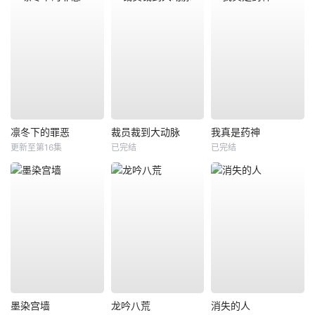
凛冬下的罪恶
裁员裁到大动脉
我真是药神
更新至第16集
已完结
已完结
墨染宫墙
龙吟八荒
消失的人