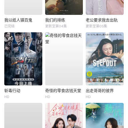
我以纸人镇百鬼
我们的排练
老公要求我去出轨
已完结
更新至第04集
更新至第05集
斩毒行动
奇怪的零食店钱天堂
出走哥哥的彼界
HD
HD
HD