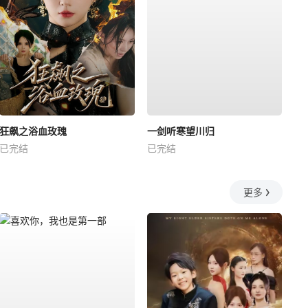
狂飙之浴血玫瑰
一剑听寒望川归
已完结
已完结
更多