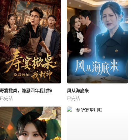
寿宴掀桌，隐忍四年我封神
风从海底来
已完结
已完结