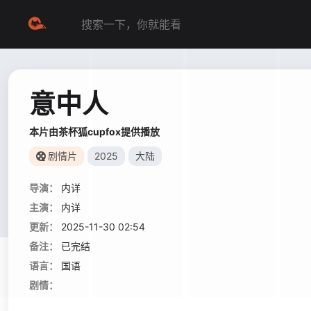
意中人
本片由茶杯狐cupfox提供播放
剧情片
2025
大陆
导演：
内详
主演：
内详
更新：
2025-11-30 02:54
备注：
已完结
语言：
国语
剧情：