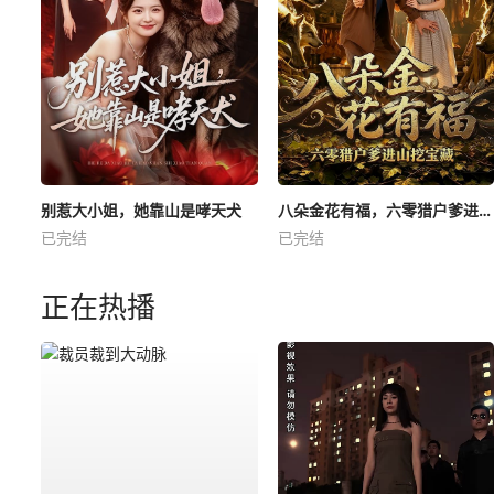
别惹大小姐，她靠山是哮天犬
八朵金花有福，六零猎户爹进山挖宝藏
已完结
已完结
正在热播