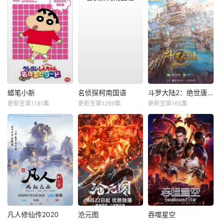
蜡笔小新
名侦探柯南国语
斗罗大陆2：绝世唐门
更新至第1181集
更新至第1269集
更新至第165集
凡人修仙传2020
沧元图
吞噬星空