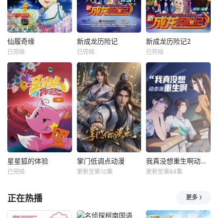
仙履奇缘
新成龙历险记
新成龙历险记2
已完结
已完结
已完结
星星狐的体验
掌门低调点动漫
我真没想重生啊动态漫
已完结
更新至第10集
更新至第84集
正在热播
更多