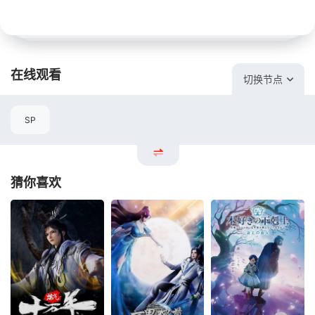
在线观看
切换节点
SP
猜你喜欢