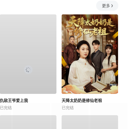
更多
仇敌王爷爱上我
天降太奶奶是修仙老祖
已完结
已完结