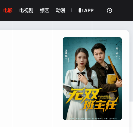
电影
电视剧
综艺
动漫
APP