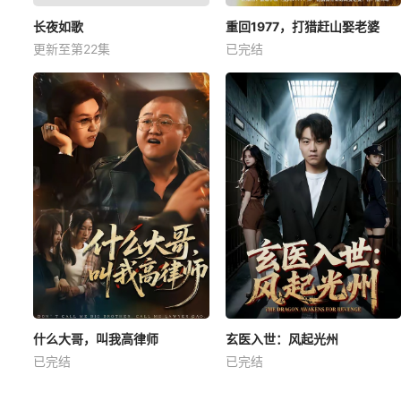
长夜如歌
重回1977，打猎赶山娶老婆
更新至第22集
已完结
什么大哥，叫我高律师
玄医入世：风起光州
已完结
已完结