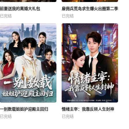
前妻送我的离婚大礼包
雇佣兵荒岛求生爆火出圈第二季
已完结
已完结
一别数载姐姐护迎殿主回归
情绪主宰：我靠反转人生封神
已完结
已完结