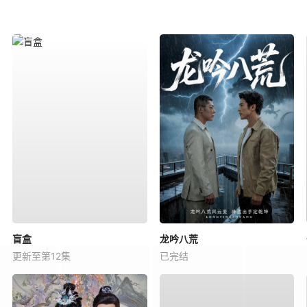
盲盒
龙吟八荒
更新至第12集
已完结