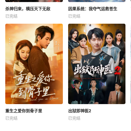
杀神归来，横压天下无敌
因果系统：我夺气运救苍生
已完结
已完结
重生之爱你到骨子里
出狱即神医2
已完结
已完结