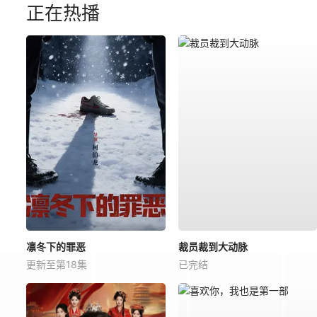
正在热播
凛冬下的罪恶
裁员裁到大动脉
更新至第18集
已完结