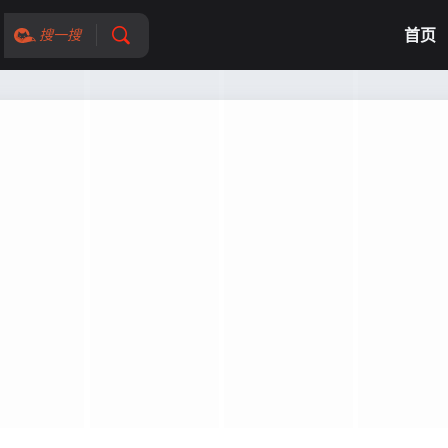
首页
搜一搜