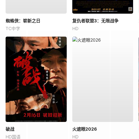
蜘蛛侠：崭新之日
复仇者联盟3：无限战争
TC中字
HD
破战
火遮眼2026
HD国语
HD