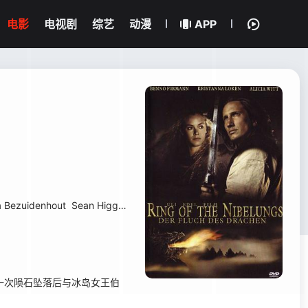
电影
电视剧
综艺
动漫
APP
a Bezuidenhout
Sean Higgs
戈兹·奥托
拉尔夫·莫勒
Tamsin MacCart
在一次陨石坠落后与冰岛女王伯