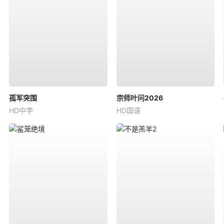
孤军突围
宗师叶问2026
HD中字
HD国语