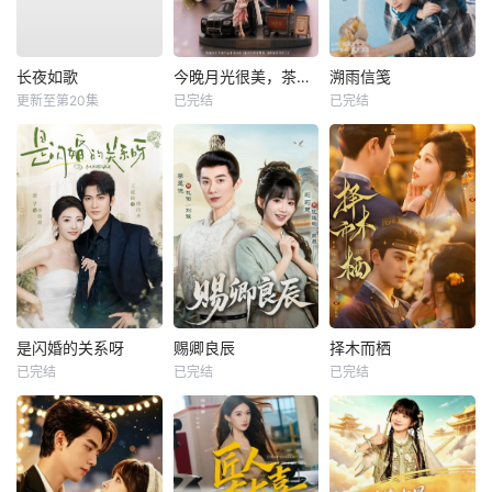
长夜如歌
今晚月光很美，茶香四溢
溯雨信笺
更新至第20集
已完结
已完结
是闪婚的关系呀
赐卿良辰
择木而栖
已完结
已完结
已完结