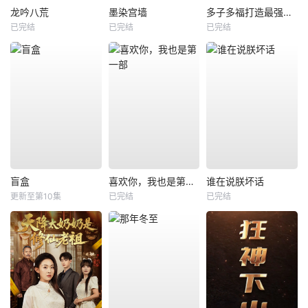
龙吟八荒
墨染宫墙
多子多福打造最强修仙家族
已完结
已完结
已完结
盲盒
喜欢你，我也是第一部
谁在说朕坏话
更新至第10集
已完结
已完结