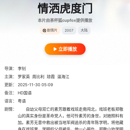
情洒虎度门
本片由茶杯狐cupfox提供播放
剧情片
2007
大陆
立即播放
导演：
李钊
主演：
罗家英
周比利
琼霞
温海江
更新：
2025-11-30 05:09
备注：
HD国语
语言：
粤语
剧情：
自幼父母双亡的素芳跟着戏班走南闯北，戏班老板郑敬
山的真实身份是革命党人，他可怜素芳的身世，对她照料有
加。素芳无意中救出被当地军阀追杀的青年陈学明，将他藏
身在戏班里，学明的父母被杀，他一心报仇，郑敬山劝学明