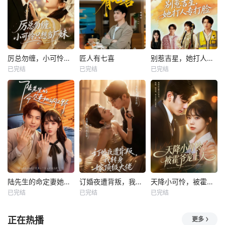
厉总勿缠，小可怜只想当厂妹
匠人有七喜
别惹吉星，她打人专打脸
已完结
已完结
已完结
陆先生的命定妻她飒又野
订婚夜遭背叛，我转身嫁顶级大佬
天降小可怜，被霍爷宠上天
已完结
已完结
已完结
正在热播
更多