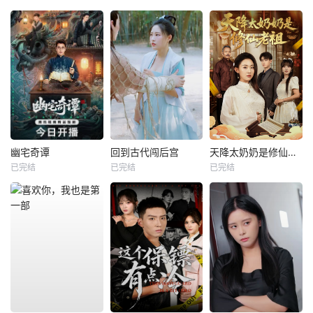
幽宅奇谭
回到古代闯后宫
天降太奶奶是修仙老祖
已完结
已完结
已完结