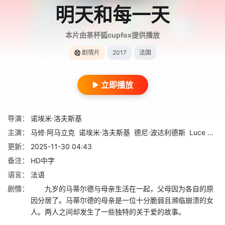
明天和每一天
本片由茶杯狐cupfox提供播放
剧情片
2017
法国
立即播放
导演：
诺埃米·洛夫斯基
主演：
马修·阿马立克
诺埃米·洛夫斯基
德尼·波达利德斯
Luce Saint-Jean
更新：
2025-11-30 04:43
备注：
HD中字
语言：
法语
剧情：
九岁的马蒂尔德与母亲生活在一起，父母因为各自的原
因分居了。马蒂尔德的母亲是一位十分脆弱且濒临崩溃的女
人。两人之间却发生了一些独特的关于爱的故事。