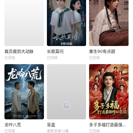
裁员裁到大动脉
长歌莫问
重生90有点甜
已完结
已完结
已完结
龙吟八荒
盲盒
多子多福打造最强修仙家族
已完结
更新至第13集
已完结