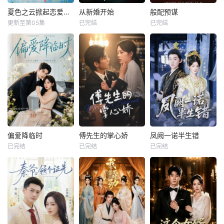
夏色之云掀起恋爱与风暴
从新婚开始
般配预谋
更新至第05集
已完结
已完结
偏爱降临时
傅先生的掌心娇
凤阙一诺半生错
已完结
已完结
已完结