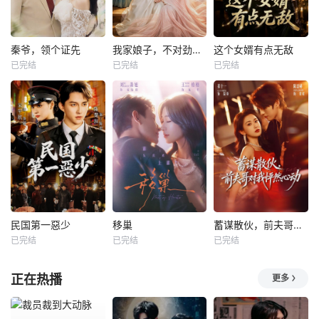
秦爷，领个证先
我家娘子，不对劲第四季
这个女婿有点无敌
已完结
已完结
已完结
民国第一惡少
移巢
蓄谋散伙，前夫哥对我怦然心动
已完结
已完结
已完结
正在热播
更多