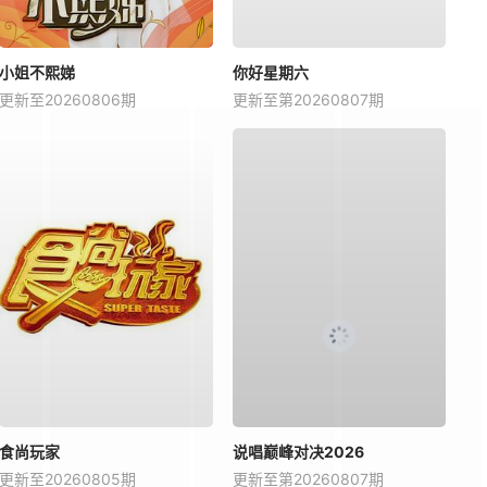
小姐不熙娣
你好星期六
更新至20260806期
更新至第20260807期
食尚玩家
说唱巅峰对决2026
更新至20260805期
更新至第20260807期