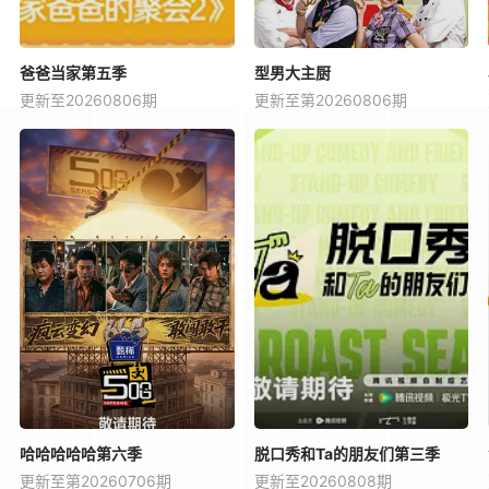
爸爸当家第五季
型男大主厨
更新至20260806期
更新至第20260806期
哈哈哈哈哈第六季
脱口秀和Ta的朋友们第三季
更新至第20260706期
更新至20260808期