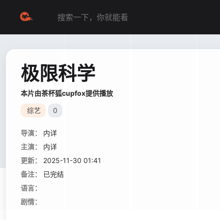
极限科学
本片由茶杯狐cupfox提供播放
综艺
0
导演：
内详
主演：
内详
更新：
2025-11-30 01:41
备注：
已完结
语言：
剧情：