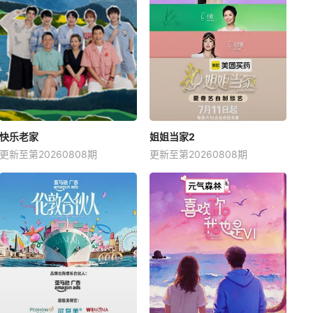
快乐老家
姐姐当家2
更新至第20260808期
更新至第20260808期