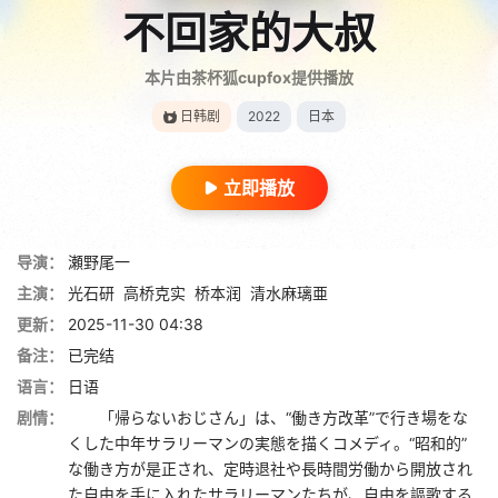
不回家的大叔
本片由茶杯狐cupfox提供播放
日韩剧
2022
日本
立即播放
导演：
瀬野尾一
主演：
光石研
高桥克实
桥本润
清水麻璃亜
更新：
2025-11-30 04:38
备注：
已完结
语言：
日语
剧情：
「帰らないおじさん」は、“働き方改革”で行き場をな
くした中年サラリーマンの実態を描くコメディ。“昭和的”
な働き方が是正され、定時退社や長時間労働から開放され
た自由を手に入れたサラリーマンたちが、自由を謳歌する