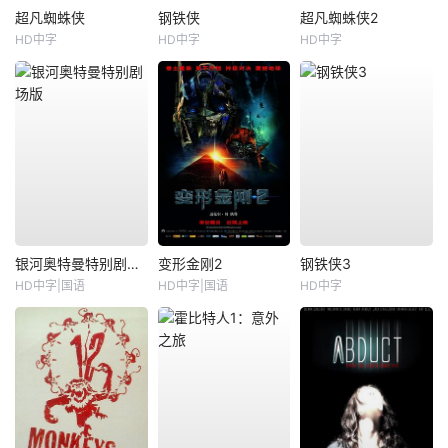
超凡蜘蛛侠
钢铁侠
超凡蜘蛛侠2
HD中字
HD中字
HD中字
银河奥特曼特别剧场版
变形金刚2
钢铁侠3
HD中字|国语
HD中字|国语
HD中字