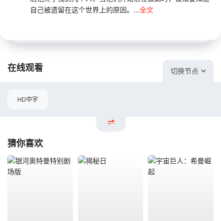
自己被遗留在这个世界上的原因。...
全文
在线观看
切换节点
HD中字
猜你喜欢