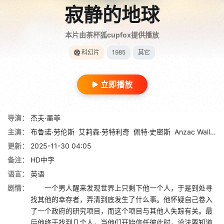
寂静的地球
本片由茶杯狐cupfox提供播放
科幻片
1985
其它
立即播放
导演：
杰夫·墨菲
主演：
布鲁诺·劳伦斯
艾莉森·劳特利奇
佩特·史密斯
Anzac Wallace
更新：
2025-11-30 04:05
备注：
HD中字
语言：
英语
剧情：
一个男人醒来发现世界上只剩下他一个人，于是到处寻
找其他的幸存者，弄清到底发生了什么事。他怀疑自己卷入
了一个政府的研究项目，而这个项目与其他人失踪有关。最
后他终于找到几个人，当他们开始信任彼此时，设法要知道