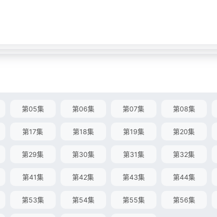
第05集
第06集
第07集
第08集
第17集
第18集
第19集
第20集
第29集
第30集
第31集
第32集
第41集
第42集
第43集
第44集
第53集
第54集
第55集
第56集