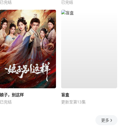
已完结
已完结
娘子，别这样
盲盒
已完结
更新至第13集
更多