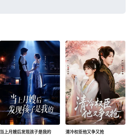
当上月嫂后发现孩子是我的
清冷权臣他又争又抢