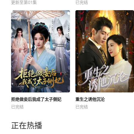
更新至第01集
已完结
拒绝做妾后我成了太子侧妃
重生之诱他沉沦
已完结
已完结
正在热播