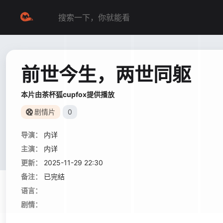
前世今生，两世同躯
本片由茶杯狐cupfox提供播放
剧情片
0
导演：
内详
主演：
内详
更新：
2025-11-29 22:30
备注：
已完结
语言：
剧情：