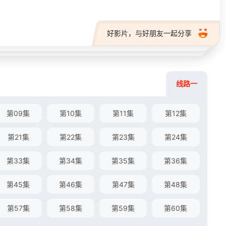
好影片，与好朋友一起分享
线路一
第09集
第10集
第11集
第12集
第21集
第22集
第23集
第24集
第33集
第34集
第35集
第36集
第45集
第46集
第47集
第48集
第57集
第58集
第59集
第60集