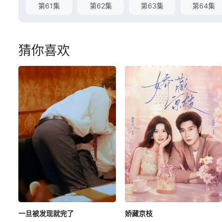
第61集
第62集
第63集
第64集
猜你喜欢
一旦被发现就完了
娇藏京枝