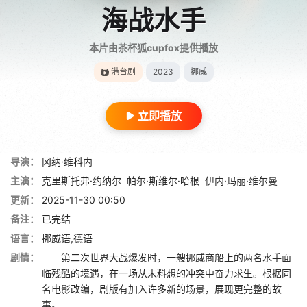
海战水手
本片由茶杯狐cupfox提供播放
港台剧
2023
挪威
立即播放
导演：
冈纳·维科内
主演：
克里斯托弗·约纳尔
帕尔·斯维尔·哈根
伊内·玛丽·维尔曼
更新：
2025-11-30 00:50
备注：
已完结
语言：
挪威语,德语
剧情：
第二次世界大战爆发时，一艘挪威商船上的两名水手面
临残酷的境遇，在一场从未料想的冲突中奋力求生。根据同
名电影改编，剧版有加入许多新的场景，展现更完整的故
事。