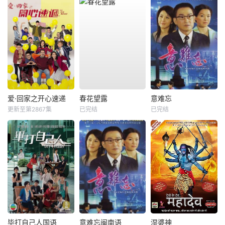
爱·回家之开心速递
春花望露
意难忘
更新至第2867集
已完结
已完结
毕打自己人国语
意难忘闽南语
湿婆神