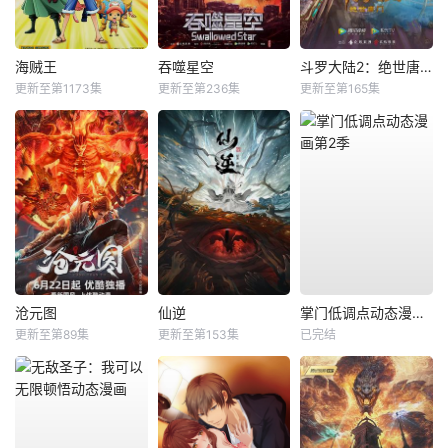
海贼王
吞噬星空
斗罗大陆2：绝世唐门
更新至第1173集
更新至第236集
更新至第165集
沧元图
仙逆
掌门低调点动态漫画第2季
更新至第89集
更新至第153集
已完结