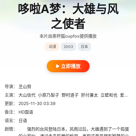
哆啦A梦：大雄与风
之使者
本片由茶杯狐cupfox提供播放
动漫
2003
日本
立即播放
导演：
芝山努
主演：
大山信代
小原乃梨子
野村道子
肝付兼太
立壁和也
爱河里花子
更新：
2025-11-30 03:39
备注：
HD国语
语言：
日语
剧情：
强烈的台风登陆日本，风雨过后，大雄遇到了一个捣蛋
的小家伙。通过未来机器的检测，发现这竟是拥有智慧的小