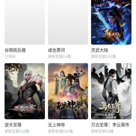
谷雨街后巷
成也萧河
灵武大陆
已完结
更新至第04集
更新至第205集
逆天至尊
无上神帝
万古至尊：李云霄传
更新至第539集
更新至第630集
更新至第09集