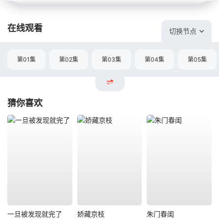
在线观看
切换节点
第01集
第02集
第03集
第04集
第05集
猜你喜欢
一旦被发现就完了
娇藏京枝
朱门春闺