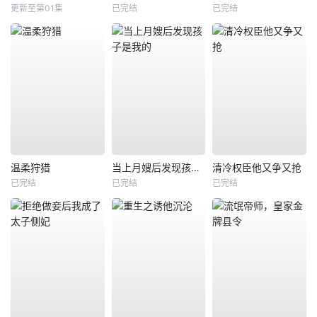
更新至第01集
已完结
已完结
温柔狩猎
当上月嫂后发现孩子是我的
清冷权臣他又争又抢
已完结
已完结
已完结