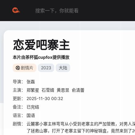
恋爱吧寨主
本片由茶杯狐cupfox提供播放
剧情片
2023
大陆
导演：
张磊
主演：
郑繁星
石雪婧
黄恩昱
俞清蕾
更新：
2025-11-30 00:32
备注：
已完结
语言：
国语
剧情：
云麓寨小寨主林弯弯从小受到老寨主的严加管教，对男人
了拯救山寨，打开了老寨主留下的神秘锦盒，竟然来到了202