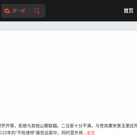
首页
搜一搜
深怀芥蒂，拒绝与其他山寨联姻。二当家十分不满，与苍岚寨宋景玉里应
2年的“不败律师”唐哲远家中，同时意外将...
全文