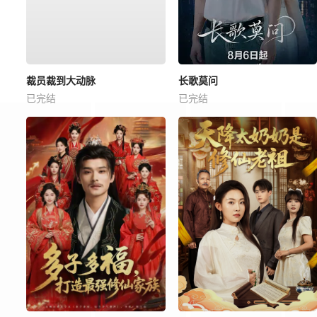
裁员裁到大动脉
长歌莫问
已完结
已完结