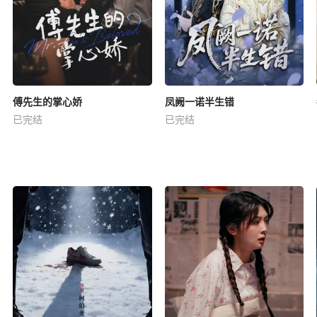
傅先生的掌心娇
凤阙一诺半生错
已完结
已完结