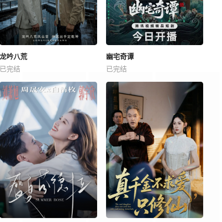
龙吟八荒
幽宅奇谭
已完结
已完结