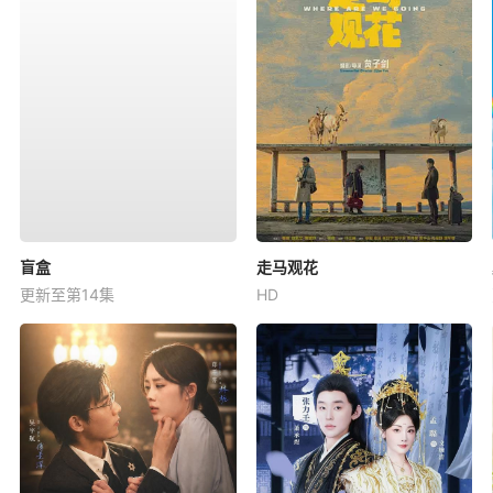
盲盒
走马观花
更新至第14集
HD