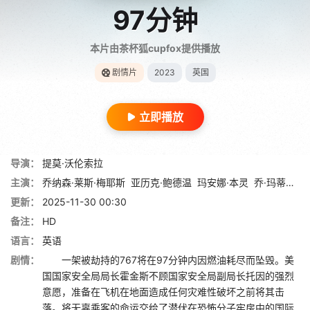
97分钟
本片由茶杯狐cupfox提供播放
剧情片
2023
英国
立即播放
导演：
提莫·沃伦索拉
主演：
乔纳森·莱斯·梅耶斯
亚历克·鲍德温
玛安娜·本灵
乔·玛蒂娜
迈
更新：
2025-11-30 00:30
备注：
HD
语言：
英语
剧情：
一架被劫持的767将在97分钟内因燃油耗尽而坠毁。美
国国家安全局局长霍金斯不顾国家安全局副局长托因的强烈
意愿，准备在飞机在地面造成任何灾难性破坏之前将其击
落。将无辜乘客的命运交给了潜伏在恐怖分子牢房中的国际