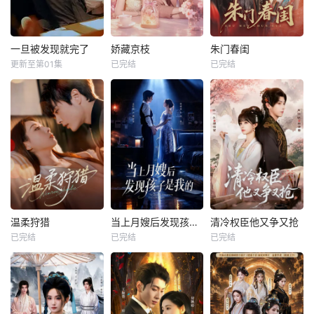
一旦被发现就完了
娇藏京枝
朱门春闺
更新至第01集
已完结
已完结
温柔狩猎
当上月嫂后发现孩子是我的
清冷权臣他又争又抢
已完结
已完结
已完结