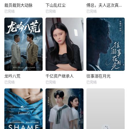
裁员裁到大动脉
下山乱红尘
傅总，夫人这次真的死了
已完结
已完结
已完结
龙吟八荒
千亿资产继承人
往事溺在月光
已完结
已完结
已完结