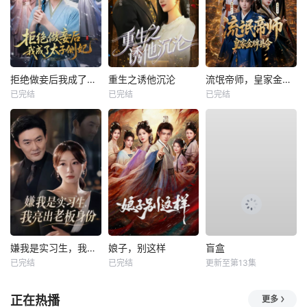
拒绝做妾后我成了太子侧妃
重生之诱他沉沦
流氓帝师，皇家金牌县令
已完结
已完结
已完结
嫌我是实习生，我亮出老板身份
娘子，别这样
盲盒
已完结
已完结
更新至第13集
正在热播
更多