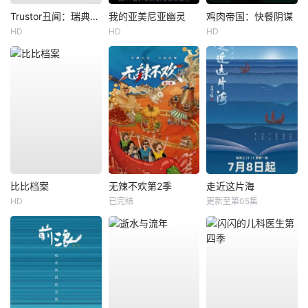
Trustor丑闻：瑞典金融案内幕
我的亚美尼亚幽灵
鸡肉帝国：快餐阴谋
HD
HD
HD
比比档案
无辣不欢第2季
走近这片海
HD
已完结
更新至第05集