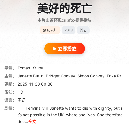
美好的死亡
本片由茶杯狐cupfox提供播放
纪录片
2018
其它
立即播放
导演：
Tomas
Krupa
主演：
Janette Butlin
Bridget Convey
Simon Convey
Erika Preisig
更新：
2025-11-30 00:30
备注：
HD
语言：
英语
剧情：
Terminally ill Janette wants to die with dignity, but i
t’s not possible in the UK, where she lives. She therefore
dec...
全文