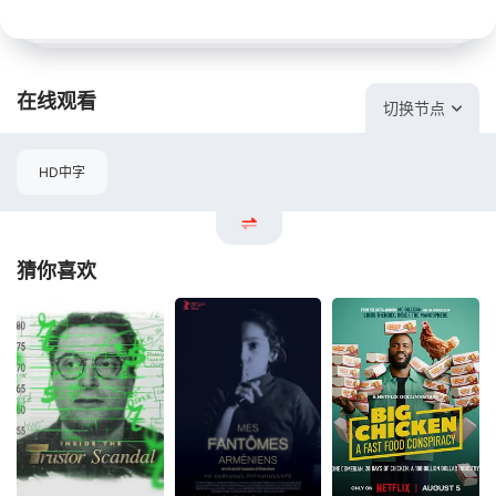
在线观看
切换节点
HD中字
猜你喜欢