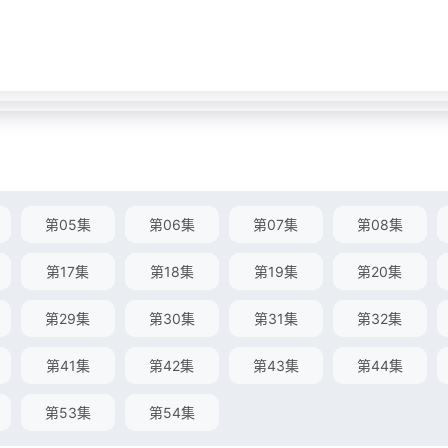
第05集
第06集
第07集
第08集
第17集
第18集
第19集
第20集
第29集
第30集
第31集
第32集
第41集
第42集
第43集
第44集
第53集
第54集