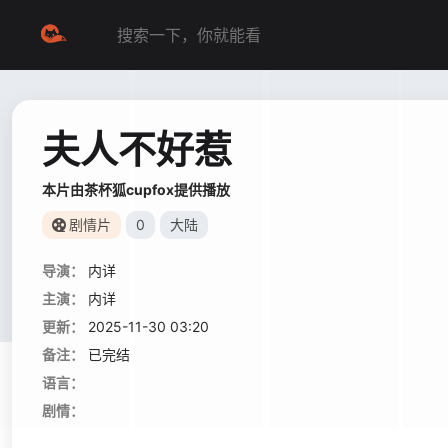
夫人不好惹
本片由茶杯狐cupfox提供播放
剧情片
0
大陆
导演：
内详
主演：
内详
更新：
2025-11-30 03:20
备注：
已完结
语言：
剧情：