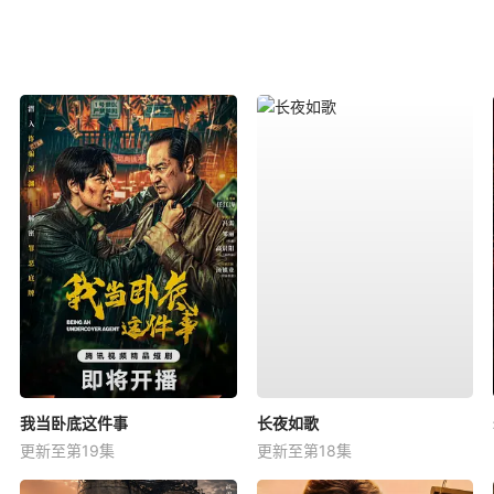
我当卧底这件事
长夜如歌
更新至第19集
更新至第18集