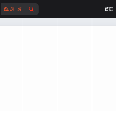
首页
搜一搜