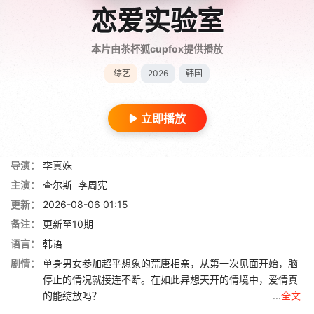
恋爱实验室
本片由茶杯狐cupfox提供播放
综艺
2026
韩国
立即播放
导演：
李真姝
主演：
查尔斯
李周宪
更新：
2026-08-06 01:15
备注：
更新至10期
语言：
韩语
剧情：
单身男女参加超乎想象的荒唐相亲，从第一次见面开始，脑
停止的情况就接连不断。在如此异想天开的情境中，爱情真
的能绽放吗？ ...
全文