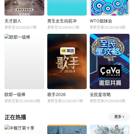
天才厨人
男生女生向前冲
WTO姐妹会
更新至20260807期
更新至20260807期
更新至第20260806期
欧耶一级棒
歌手2026
全民星攻略
更新至第20260806期
更新至第20260807期
更新至第20260806期
正在热播
更多