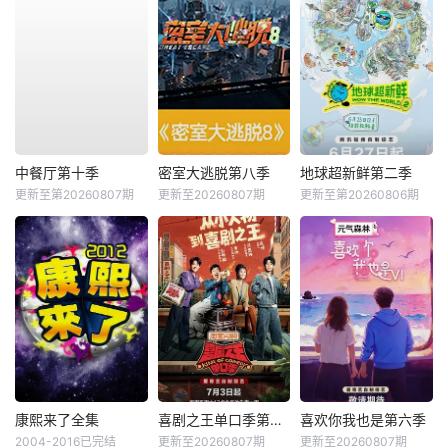
中餐厅第十季
密室大逃脱第八季
地球超新鲜第二季
更新至第20260807期
更新至20260807期
更新至第20260806期
康熙来了全集
喜剧之王单口季第三季
喜欢你我也是第六季
2004-2016已完结
更新至20260807期
更新至20260807期