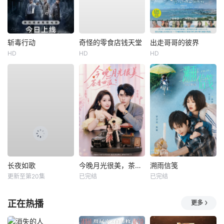
斩毒行动
奇怪的零食店钱天堂
出走哥哥的彼界
HD
HD
HD
长夜如歌
今晚月光很美，茶香四溢
溯雨信笺
更新至第20集
已完结
已完结
正在热播
更多