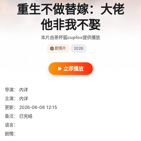
重生不做替嫁：大佬
他非我不娶
本片由茶杯狐cupfox提供播放
剧情片
2026
立即播放
导演：
内详
主演：
内详
更新：
2026-06-06 12:15
备注：
已完结
语言：
剧情：