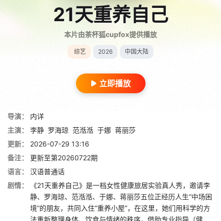
21天重养自己
本片由茶杯狐cupfox提供播放
综艺
2026
中国大陆
立即播放
导演：
内详
主演：
李静
罗海琼
范湉湉
于娜
蒋丽莎
更新：
2026-07-29 13:16
备注：
更新至第20260722期
语言：
汉语普通话
剧情：
《21天重养自己》是一档女性健康旅居实验真人秀，邀请李
静、罗海琼、范湉湉、于娜、蒋丽莎五位正经历人生“中场困
境”的朋友，共同入住“重养小屋”，在这里，她们用科学的方
法重新整理身体、饮食与情绪的秩序，借助专业指导（健