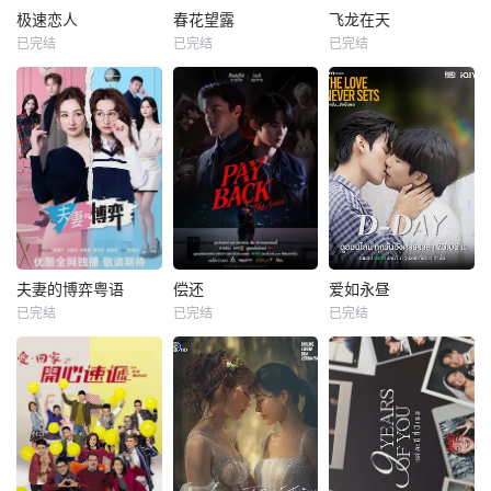
极速恋人
春花望露
飞龙在天
已完结
已完结
已完结
夫妻的博弈粤语
偿还
爱如永昼
已完结
已完结
已完结