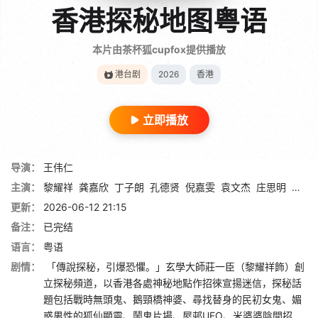
香港探秘地图粤语
本片由茶杯狐cupfox提供播放
港台剧
2026
香港
立即播放
导演：
王伟仁
主演：
黎耀祥
龚嘉欣
丁子朗
孔德贤
倪嘉雯
袁文杰
庄思明
蔡国
更新：
2026-06-12 21:15
备注：
已完结
语言：
粤语
剧情：
「傳說探秘，引爆恐懼。」玄學大師莊一臣（黎耀祥飾）創
立探秘頻道，以香港各處神秘地點作招徠宣揚迷信，探秘話
題包括戰時無頭鬼、鵝頸橋神婆、尋找替身的民初女鬼、媚
惑男性的狐仙顯靈、鬧鬼片場、屋邨UFO、米婆婆陰間招