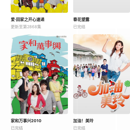
爱·回家之开心速递
春花望露
更新至第2868集
已完结
家和万事兴2010
加油！美玲
已完结
已完结