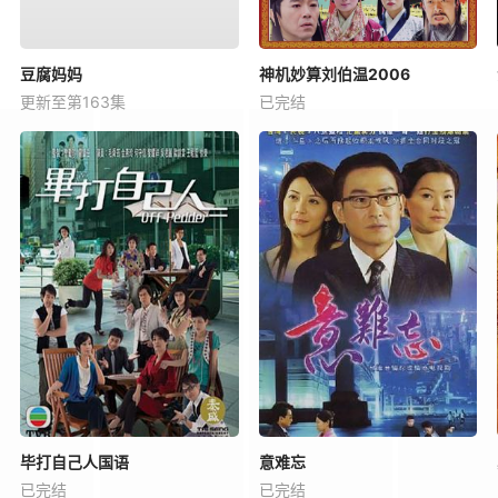
豆腐妈妈
神机妙算刘伯温2006
更新至第163集
已完结
毕打自己人国语
意难忘
已完结
已完结