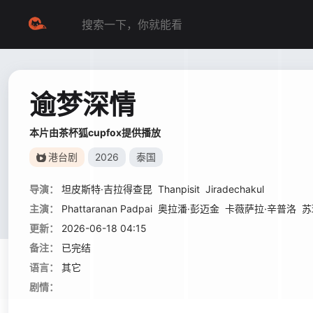
逾梦深情
本片由茶杯狐cupfox提供播放
港台剧
2026
泰国
导演：
坦皮斯特·吉拉得查昆
Thanpisit
Jiradechakul
主演：
Phattaranan Padpai
奥拉潘·彭迈金
卡薇萨拉·辛普洛
苏
更新：
2026-06-18 04:15
备注：
已完结
语言：
其它
剧情：