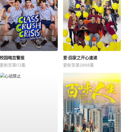
校园暗恋警报
爱·回家之开心速递
更新至第03集
更新至第2868集