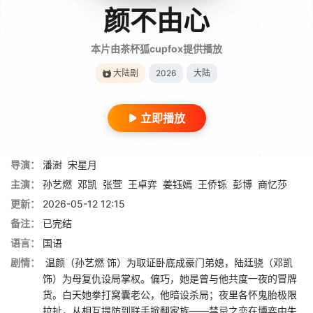
颜不由心
本片由茶杯狐cupfox提供播放
大陆剧
2026
大陆
立即播放
导演：
潘澍
宋星月
主演：
孙艺燃
邓凯
张萱
王卓弈
姜钰嫣
王侨铄
彭博
商忆莎
更新：
2026-05-12 12:15
备注：
已完结
语言：
国语
剧情：
温颜（孙艺燃 饰）为取证卧底成豪门弟媳，陆廷骁（邓凯
饰）为母复仇设局掌权。偏巧，她是曾与他共度一夜的冒牌
货。白天她拳打窝囊老公，他暗设杀局；夜里各怀鬼胎极限
拉扯，从相互提防到联手掀翻家族——禁忌之恋在博弈中失