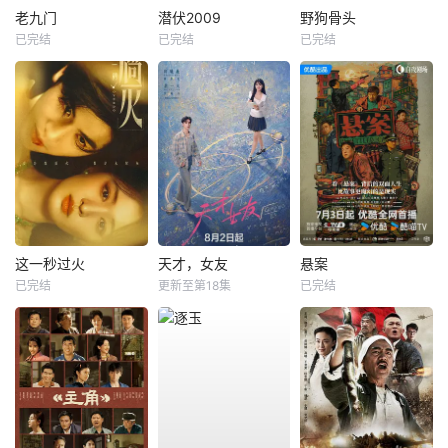
老九门
潜伏2009
野狗骨头
已完结
已完结
已完结
这一秒过火
天才，女友
悬案
已完结
更新至第18集
已完结