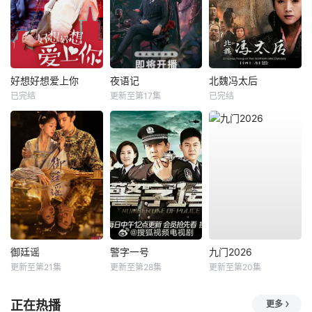
好想好想爱上你
夜语记
北魏冯太后
已完结
更新至第17集
已完结
御廷谣
警字一号
九门2026
更新至第21集
更新至第28集
更新至第20集
正在热播
更多