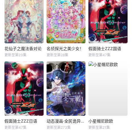
花仙子之魔法香对论
名侦探光之美少女！
假面骑士ZZZ国语
更新至第23集
更新至第28集
更新至第47集
假面骑士ZZZ日语
动态漫画·全民诡异：开局掌握零元购
小星帽尼欧欧
更新至第47集
更新至第273集
更新至第21集