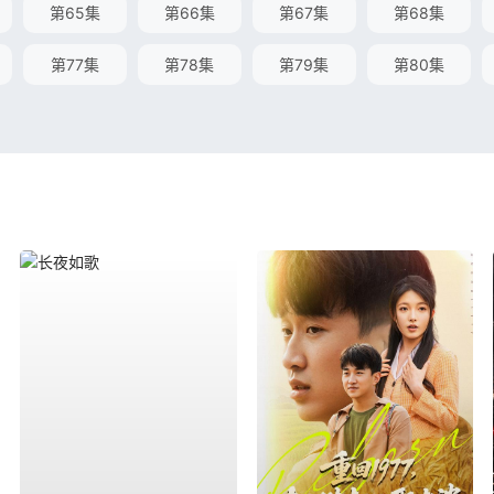
第65集
第66集
第67集
第68集
第77集
第78集
第79集
第80集