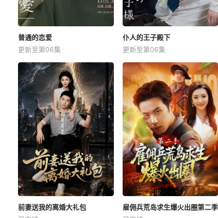
普通的恋爱
仆人的王子殿下
更新至第06集
更新至第06集
前妻送我的离婚大礼包
雇佣兵荒岛求生爆火出圈第二季