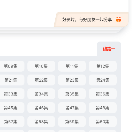
好影片，与好朋友一起分享
线路一
第09集
第10集
第11集
第12集
第21集
第22集
第23集
第24集
第33集
第34集
第35集
第36集
第45集
第46集
第47集
第48集
第57集
第58集
第59集
第60集