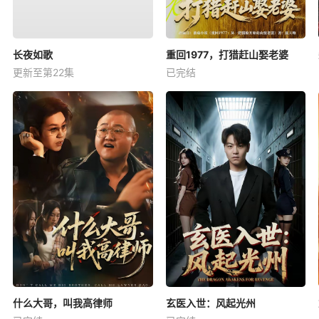
长夜如歌
重回1977，打猎赶山娶老婆
更新至第22集
已完结
什么大哥，叫我高律师
玄医入世：风起光州