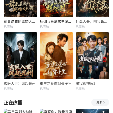
前妻送我的离婚大礼包
雇佣兵荒岛求生爆火出圈第二季
什么大哥，叫我高律师
已完结
已完结
已完结
玄医入世：风起光州
重生之爱你到骨子里
出狱即神医2
已完结
已完结
已完结
正在热播
更多