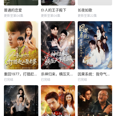
普通的恋爱
仆人的王子殿下
长夜如歌
更新至第06集
更新至第06集
更新至第22集
重回1977，打猎赶山娶老婆
杀神归来，横压天下无敌
因果系统：我夺气运救苍生
已完结
已完结
已完结