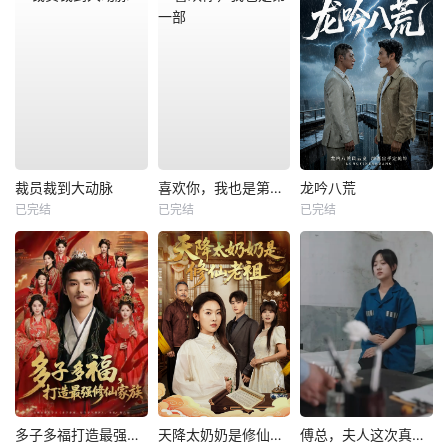
裁员裁到大动脉
喜欢你，我也是第一部
龙吟八荒
已完结
已完结
已完结
多子多福打造最强修仙家族
天降太奶奶是修仙老祖
傅总，夫人这次真的死了