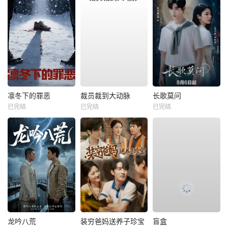
凛冬下的罪恶
裁员裁到大动脉
长歌莫问
已完结
已完结
已完结
龙吟八荒
装穷爸妈送养子珍宝
盲盒