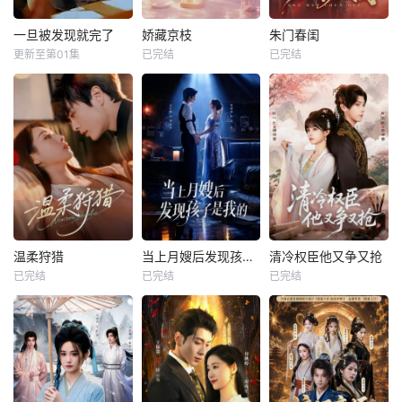
一旦被发现就完了
娇藏京枝
朱门春闺
更新至第01集
已完结
已完结
温柔狩猎
当上月嫂后发现孩子是我的
清冷权臣他又争又抢
已完结
已完结
已完结