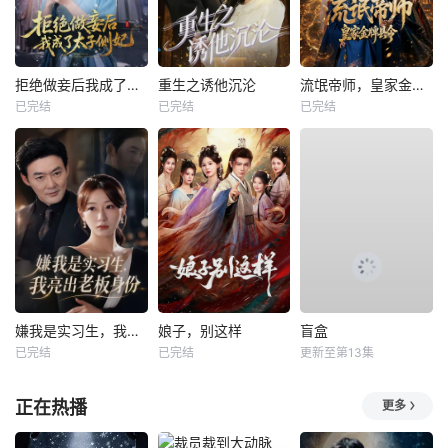
拒绝做妾后我成了太子侧妃
重生之诱他沉沦
流氓帝师，皇家金牌县令
已完结
已完结
已完结
嫌我是实习生，我亮出老板身份
娘子，别这样
盲盒
已完结
已完结
更新至第13集
正在热播
更多