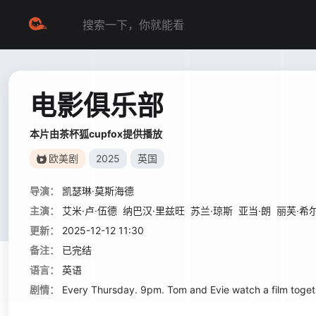
电影俱乐部
本片由茶杯狐cupfox提供播放
欧美剧
2025
英国
导演：
凯瑟琳·莫斯海德
主演：
艾米·卢·伍德
纳巴汉·里兹旺
苏兰·琼斯
亚当·朗
丽芙·希
更新：
2025-12-12 11:30
备注：
已完结
语言：
英语
剧情：
Every Thursday. 9pm. Tom and Evie watch a film togethe