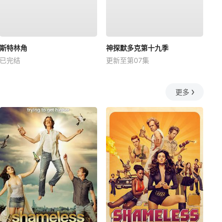
斯特林角
神探默多克第十九季
已完结
更新至第07集
更多