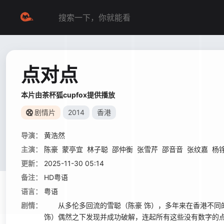
点对点
本片由茶杯狐cupfox提供播放
剧情片
2014
香港
导演：
黄浩然
主演：
陈豪
蒙亭宜
林子聪
邵仲衡
张雪芹
邵音音
张纹嘉
杨
更新：
2025-11-30 05:14
备注：
HD粤语
语言：
粤语
剧情：
从多伦多回流的雪聪（陈豪 饰），多年来在香港不同的
饰）偶然之下发现并成功破解，连起所有这些没有数字的点