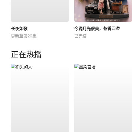
长夜如歌
今晚月光很美，茶香四溢
更新至第20集
已完结
正在热播