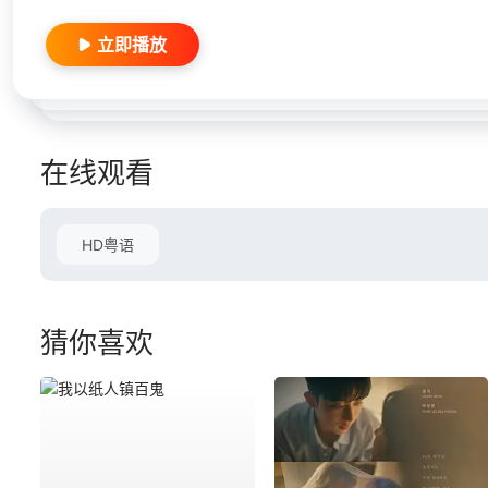
立即播放
在线观看
HD粤语
猜你喜欢