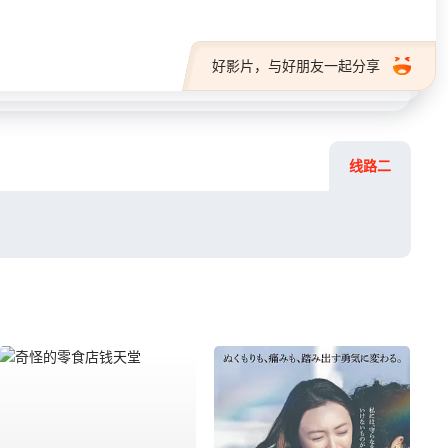
好影片，与好朋友一起分享
线路二