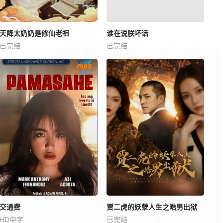
天降太奶奶是修仙老祖
谁在说朕坏话
已完结
已完结
交通费
贾二虎的妖孽人生之皓男出狱
HD中字
已完结