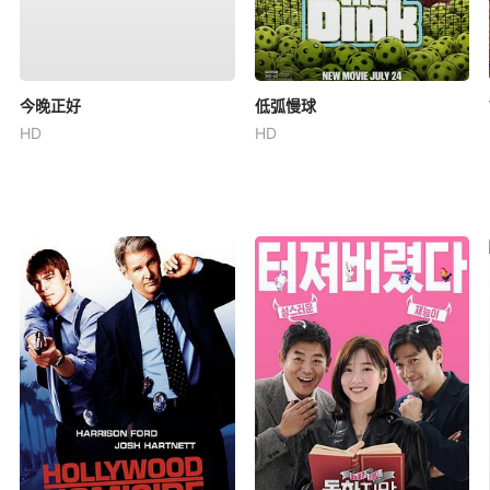
今晚正好
低弧慢球
HD
HD