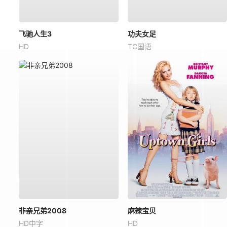
飞驰人生3
功夫女足
HD
TC国语
非亲兄弟2008
麻辣宝贝
HD中字
HD