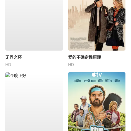
无界之环
爱的不确定性原理
HD
HD