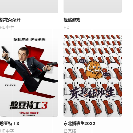
桃花朵朵开
轻佻游戏
HD中字
HD
憨豆特工3
东北插班生2022
HD中字
已完结