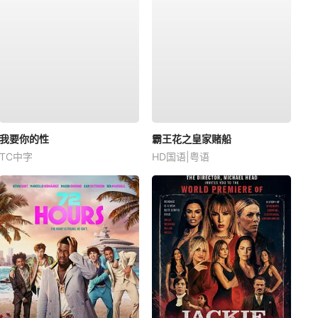
我要你的性
霸王花之皇家赌船
TC中字
HD国语|粤语