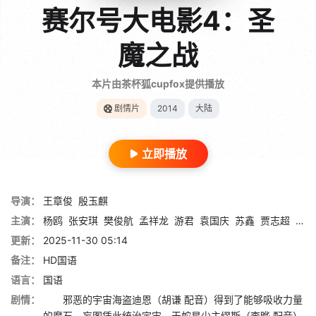
赛尔号大电影4：圣
魔之战
本片由茶杯狐cupfox提供播放
剧情片
2014
大陆
立即播放
导演：
王章俊
殷玉麒
主演：
杨鸥
张安琪
樊俊航
孟祥龙
游君
袁国庆
苏鑫
贾志超
夏磊
更新：
2025-11-30 05:14
备注：
HD国语
语言：
国语
剧情：
邪恶的宇宙海盗迪恩（胡谦 配音）得到了能够吸收力量
的魔石，妄图凭此统治宇宙，天蛇星少主缪斯（李晔 配音）