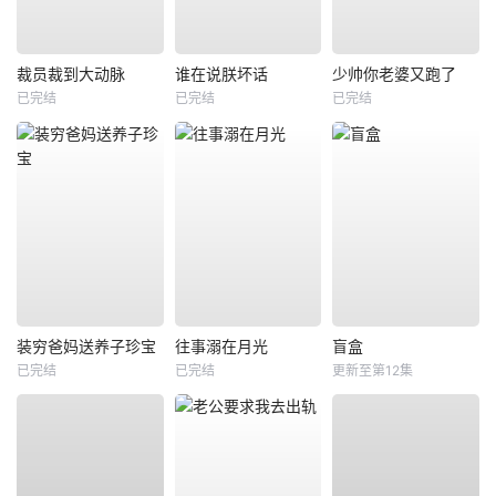
裁员裁到大动脉
谁在说朕坏话
少帅你老婆又跑了
已完结
已完结
已完结
装穷爸妈送养子珍宝
往事溺在月光
盲盒
已完结
已完结
更新至第12集