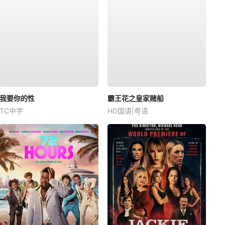
我要你的性
霸王花之皇家赌船
TC中字
HD国语|粤语