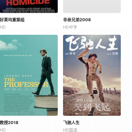
好莱坞重案组
非亲兄弟2008
HD
HD中字
教授2018
飞驰人生
HD
HD国语