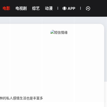
电影
电视剧
综艺
动漫
APP
斯林的私人感情生活也是丰富多