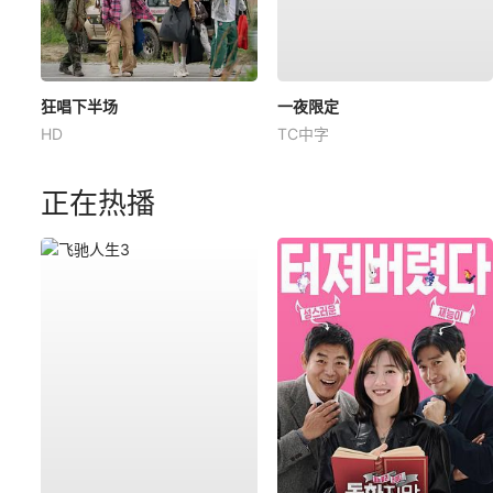
狂唱下半场
一夜限定
HD
TC中字
正在热播