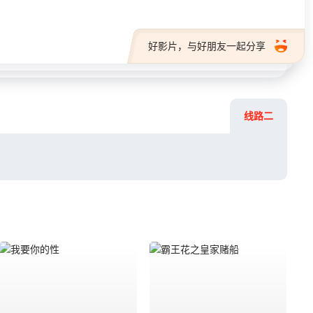
好影片，与好朋友一起分享
线路二