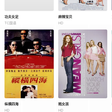
功夫女足
麻辣宝贝
TC国语
HD
纵横四海
贱女孩
HD
HD