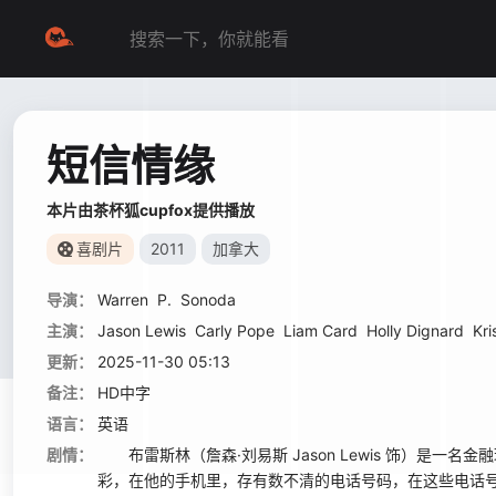
短信情缘
本片由茶杯狐cupfox提供播放
喜剧片
2011
加拿大
导演：
Warren
P.
Sonoda
主演：
Jason Lewis
Carly Pope
Liam Card
Holly Dignard
Kri
更新：
2025-11-30 05:13
备注：
HD中字
语言：
英语
剧情：
布雷斯林（詹森·刘易斯 Jason Lewis 饰）是
彩，在他的手机里，存有数不清的电话号码，在这些电话号码