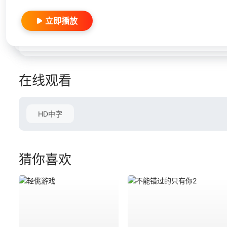
立即播放
在线观看
HD中字
猜你喜欢