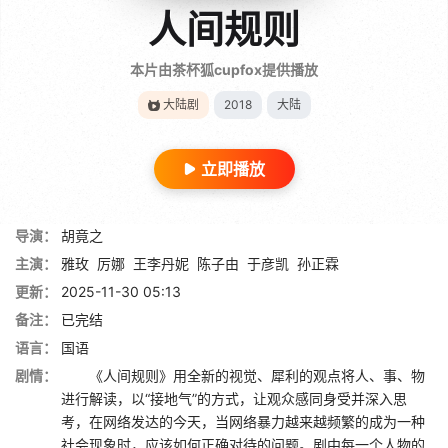
人间规则
本片由茶杯狐cupfox提供播放
大陆剧
2018
大陆
立即播放
导演：
胡竟之
主演：
雅玫
厉娜
王李丹妮
陈子由
于彦凯
孙正霖
更新：
2025-11-30 05:13
备注：
已完结
语言：
国语
剧情：
《人间规则》用全新的视觉、犀利的观点将人、事、物
进行解读，以“接地气”的方式，让观众感同身受并深入思
考，在网络发达的今天，当网络暴力越来越频繁的成为一种
社会现象时，应该如何正确对待的问题。剧中每一个人物的