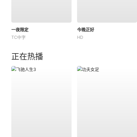
一夜限定
今晚正好
TC中字
HD
正在热播