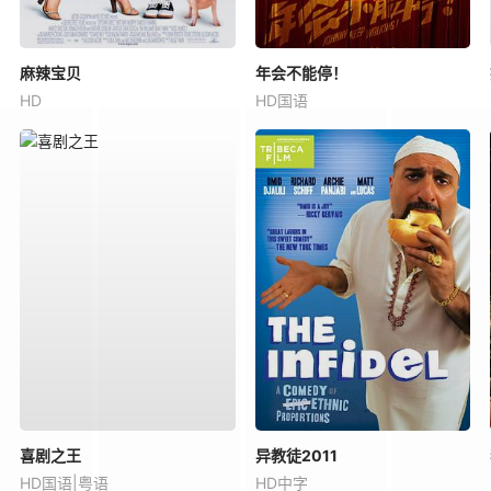
麻辣宝贝
年会不能停！
HD
HD国语
喜剧之王
异教徒2011
HD国语|粤语
HD中字