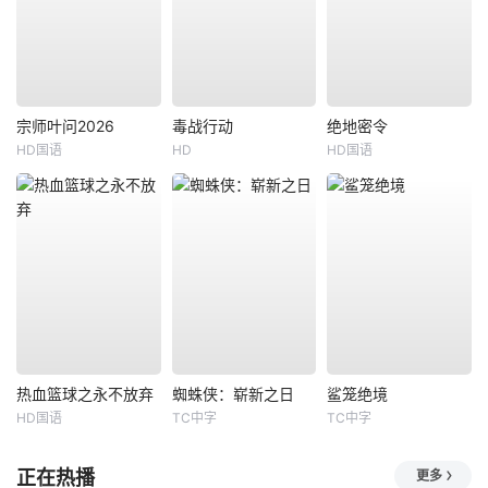
宗师叶问2026
毒战行动
绝地密令
HD国语
HD
HD国语
热血篮球之永不放弃
蜘蛛侠：崭新之日
鲨笼绝境
HD国语
TC中字
TC中字
正在热播
更多