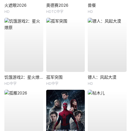
火遮眼2026
奥德赛2026
兽餐
HD
HDTC中字
HD
饥饿游戏2：星火燎原
孤军突围
镖人：风起大漠
HD中字
HD中字
HD