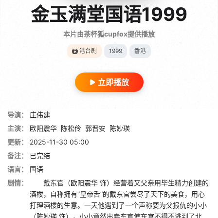
金玉满堂国语1999
本片由茶杯狐cupfox提供播放
港台剧
1999
香港
立即播放
导演：
庄伟建
主演：
欧阳震华
陈松伶
郭晋安
陈妙瑛
更新：
2025-11-30 05:00
备注：
已完结
语言：
国语
剧情：
戴东官（欧阳震华 饰）经营着又父亲用毕生精力创建的
酒楼，自称拥有“皇帝舌”的戴东官尝尽了天下的美食，用心
打理酒楼的生意。一天他遇到了一个声称要为父报仇的小小
（陈妙瑛 饰），小小竟然出卖东官使东官不得不逃到了北