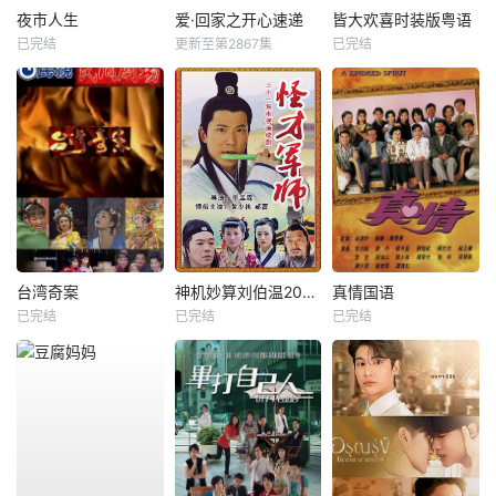
夜市人生
爱·回家之开心速递
皆大欢喜时装版粤语
已完结
更新至第2867集
已完结
台湾奇案
神机妙算刘伯温2006
真情国语
已完结
已完结
已完结