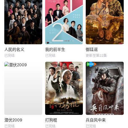
人民的名义
我的前半生
御廷谣
已完结
已完结
更新至第22集
潜伏2009
打狗棍
兵自风中来
已完结
已完结
已完结