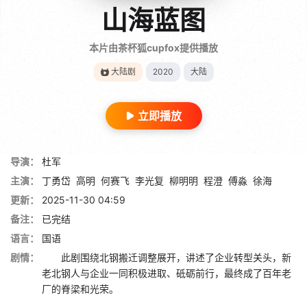
山海蓝图
本片由茶杯狐cupfox提供播放
大陆剧
2020
大陆
立即播放
导演：
杜军
主演：
丁勇岱
高明
何赛飞
李光复
柳明明
程澄
傅淼
徐海
更新：
2025-11-30 04:59
备注：
已完结
语言：
国语
剧情：
此剧围绕北钢搬迁调整展开，讲述了企业转型关头，新
老北钢人与企业一同积极进取、砥砺前行，最终成了百年老
厂的脊梁和光荣。