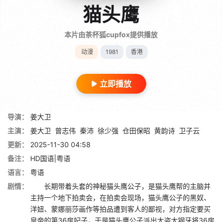
猫头鹰
本片由茶杯狐cupfox提供播放
动漫
1981
香港
立即播放
导演：
姜大卫
主演：
姜大卫
曾志伟
秦沛
徐少强
仓田保昭
黄韵诗
卫子云
更新：
2025-11-30 04:58
备注：
HD国语|粤语
语言：
粤语
剧情：
长期带着头套的神秘猫头鹰公子，是猫头鹰帮的主脑并
主持一个地下拍卖会，在拍卖会现场，猫头鹰公子的黑奴、
洋妞、蒙娜丽莎画作等拍品遭到客人的鄙视，对方指定要买
皇帝的第36房妃子，于是猫头鹰公子派出大盗大钢牙将36房