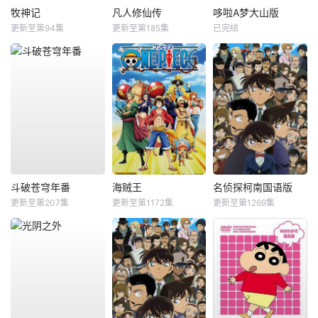
牧神记
凡人修仙传
哆啦A梦大山版
更新至第94集
更新至第185集
已完结
斗破苍穹年番
海贼王
名侦探柯南国语版
更新至第207集
更新至第1172集
更新至第1269集