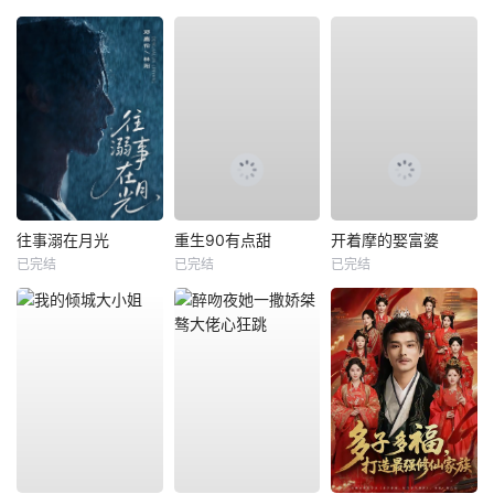
往事溺在月光
重生90有点甜
开着摩的娶富婆
已完结
已完结
已完结