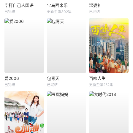
毕打自己人国语
宝岛西米乐
湿婆神
已完结
更新至第302集
已完结
爱2006
包青天
百味人生
已完结
已完结
更新至第252集