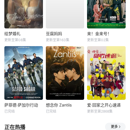
绘梦婚礼
豆腐妈妈
来！金来号！
更新至第08集
更新至第163集
更新至第02集
萨菲德·萨加尔行动
想念你 Zantiis
爱·回家之开心速递
已完结
已完结
更新至第2868集
正在热播
更多