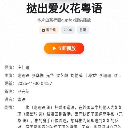
挞出爱火花粤语
本片由茶杯狐cupfox提供播放
港台剧
2000
香港
立即播放
导演：
庄伟建
主演：
谢霆锋
张燊悦
元华
梁艺龄
刘恺威
韦家雄
李珊珊
欧倩怡
更新：
2025-11-30 04:57
备注：
已完结
语言：
粤语
剧情：
俊（谢霆锋 饰）热爱柔道没，在外国留学的他因为姐姐
珊（梁艺玲 饰）结婚回到香港，因而认识了柔道高手彬（元
华 饰）。彬的身手让俊着迷，想拜彬为师却遭到姐姐的反
对，原因是彬意外破坏了珊的婚事。无奈，彬只好派自己的