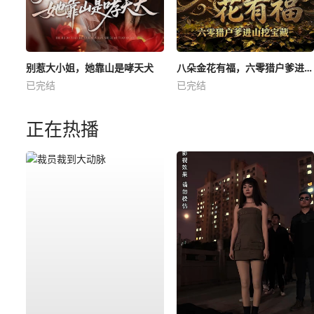
别惹大小姐，她靠山是哮天犬
八朵金花有福，六零猎户爹进山挖宝藏
已完结
已完结
正在热播