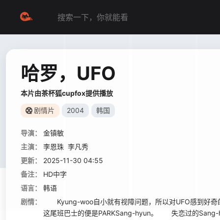
哈罗，UFO
本片由茶杯狐cupfox提供播放
剧情片
2004
韩国
导演：
金镇敏
主演：
李恩珠
李凡秀
更新：
2025-11-30 04:55
备注：
HD中字
语言：
韩语
剧情：
Kyung-woo自小就有视障问题，所以对UFO感到
这尾班巴士的便是PARKSang-hyun。 失恋过的Sang-h