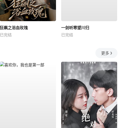
狂飙之浴血玫瑰
一剑听寒望川归
已完结
已完结
更多