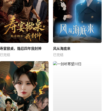
寿宴掀桌，隐忍四年我封神
风从海底来
已完结
已完结