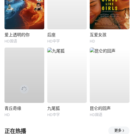
爱上透明的你
后座
互爱女孩
HD国语
HD中字
HD
青丘奇缘
九尾狐
昆仑的回声
HD
HD中字
HD国语
正在热播
更多