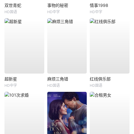
双世青蛇
事物的秘密
情事1998
HD国语
HD中字
HD中字
超新星
麻烦三角错
红线俱乐部
HD中字
HD国语
HD国语