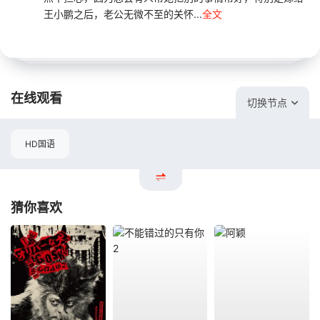
王小鹏之后，老公无微不至的关怀...
全文
在线观看
切换节点
HD国语
猜你喜欢