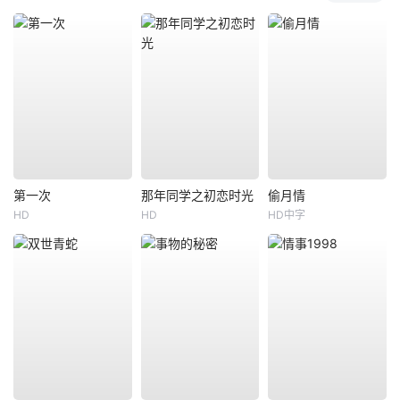
第一次
那年同学之初恋时光
偷月情
HD
HD
HD中字