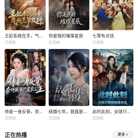
王妃系统在手，气的王爷发抖
你是我的璀璨星辰
七零有点恬
已完结
已完结
已完结
侍妾一身反骨，奈何侯爷只宠长公主
结婚七年，我竟是老公小青梅的替身
此时此刻，全球只有我知道未来
已完结
已完结
已完结
正在热播
更多