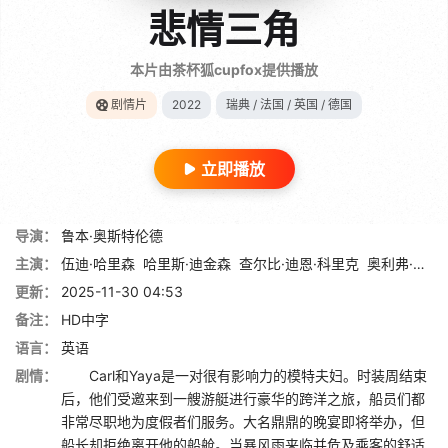
悲情三角
本片由茶杯狐cupfox提供播放
剧情片
2022
瑞典 / 法国 / 英国 / 德国
立即播放
导演：
鲁本·奥斯特伦德
主演：
伍迪·哈里森
哈里斯·迪金森
查尔比·迪恩·科里克
奥利弗·福德·戴维斯
更新：
2025-11-30 04:53
备注：
HD中字
语言：
英语
剧情：
Carl和Yaya是一对很有影响力的模特夫妇。时装周结束
后，他们受邀来到一艘游艇进行豪华的跨洋之旅，船员们都
非常尽职地为度假者们服务。大名鼎鼎的晚宴即将举办，但
船长却拒绝离开他的船舱。当暴风雨来临并危及乘客的舒适