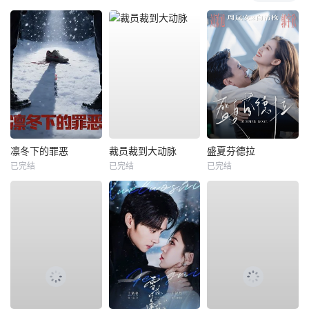
凛冬下的罪恶
裁员裁到大动脉
盛夏芬德拉
已完结
已完结
已完结