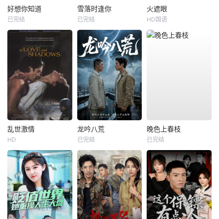
好想你知道
雪落时逢你
火遮眼
已完结
已完结
HD国语
乱世激情
龙吟八荒
晚色上春枝
HD
已完结
已完结