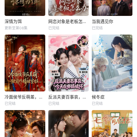
深情为饵
网恋对象是老板怎么办
当我遇见你
更新至第08集
已完结
已完结
冷面侯爷反萌差，独宠作精继室啦
反派夫妻百事哀，今天在哪搞破坏
候冬症
已完结
已完结
已完结