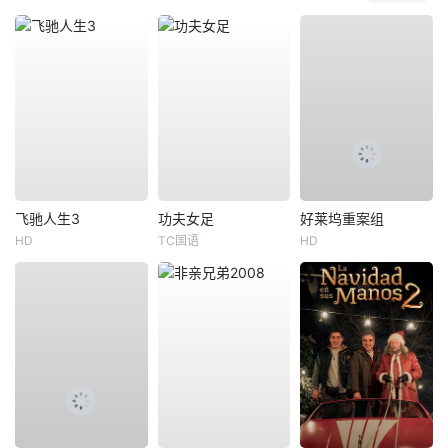
飞驰人生3
功夫女足
好莱坞重案组
HD
TC国语
HD