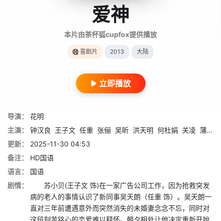
爱神
本片由茶杯狐cupfox提供播放
喜剧片
2013
大陆
立即播放
导演：
花明
主演：
钟汉良
王子文
任重
张俪
吴昕
洪天明
何杜娟
关凌
蒲巴甲
更新：
2025-11-30 04:53
备注：
HD国语
语言：
国语
剧情：
苏小贝(王子文 饰)在一家广告公司工作，因为抢救突发
病的老人的事情认识了新同事吴天朗（任重 饰）。吴天朗一
直对三年前遭遇意外而突然消失的未婚妻念念不忘，同时对
这段刻苦铭心的恋爱难以释怀。朝夕相处让他决定重新开始