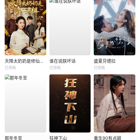
天降太奶奶是修仙老祖
谁在说朕坏话
盛夏芬德拉
已完结
已完结
已完结
那年冬至
狂神下山
重生90有点甜