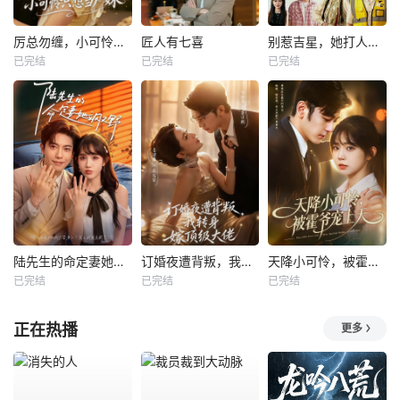
厉总勿缠，小可怜只想当厂妹
匠人有七喜
别惹吉星，她打人专打脸
已完结
已完结
已完结
陆先生的命定妻她飒又野
订婚夜遭背叛，我转身嫁顶级大佬
天降小可怜，被霍爷宠上天
已完结
已完结
已完结
正在热播
更多