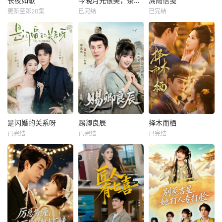
长夜如歌
今晚月光很美，茶香四溢
溯雨信笺
更新至第20集
已完结
已完结
是闪婚的关系呀
赐卿良辰
择木而栖
已完结
已完结
已完结