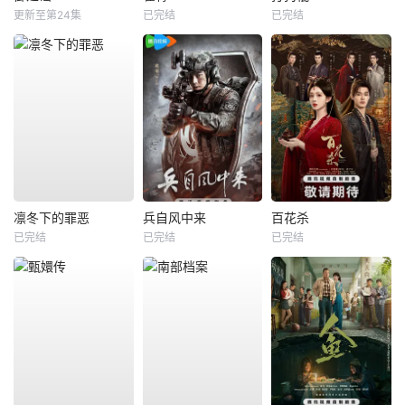
更新至第24集
已完结
已完结
凛冬下的罪恶
兵自风中来
百花杀
已完结
已完结
已完结