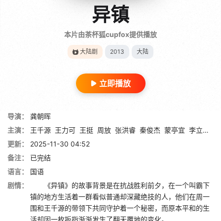
异镇
本片由茶杯狐cupfox提供播放
大陆剧
2013
大陆
立即播放
导演：
龚朝晖
主演：
王千源
王力可
王挺
周放
张洪睿
秦俊杰
蒙亭宜
李立群
牛
更新：
2025-11-30 04:52
备注：
已完结
语言：
国语
剧情：
《异镇》的故事背景是在抗战胜利前夕，在一个叫霸下
镇的地方生活着一群看似普通却深藏绝技的人，他们在周一
围和王千源的带领下共同守护着一个秘密，而原本平和的生
活却因一枚扳指渐渐发生了翻天覆地的变化。