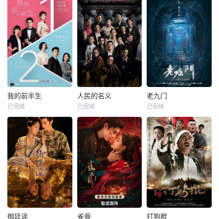
我的前半生
人民的名义
老九门
已完结
已完结
已完结
御廷谣
雀骨
打狗棍