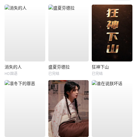
消失的人
盛夏芬德拉
狂神下山
HD国语
已完结
已完结