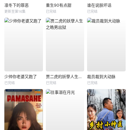
凛冬下的罪恶
重生90有点甜
谁在说朕坏话
更新至第16集
已完结
已完结
少帅你老婆又跑了
贾二虎的妖孽人生之皓男出狱
裁员裁到大动脉
已完结
已完结
已完结